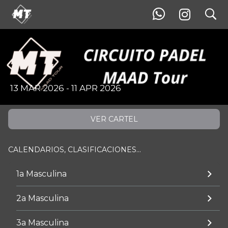
search
II - MAAD Tour David Lloyd Turo
13 MAR 2026 - 11 APR 2026
VER CARTEL
CALENDARIOS, CLASIFICACIONES...
1a Masculina
2a Masculina
3a Masculina